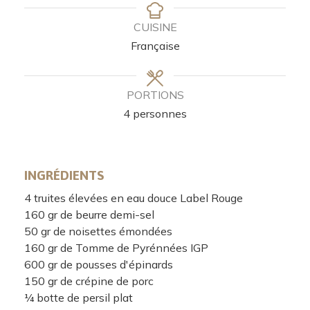
CUISINE
Française
PORTIONS
4
personnes
INGRÉDIENTS
4
truites élevées en eau douce Label Rouge
160
gr
de beurre demi-sel
50
gr
de noisettes émondées
160
gr
de Tomme de Pyrénnées IGP
600
gr
de pousses d'épinards
150
gr
de crépine de porc
¼
botte de persil plat