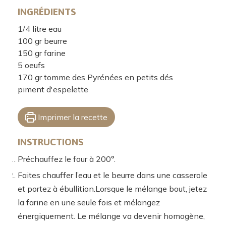
INGRÉDIENTS
1/4
litre
eau
100
gr
beurre
150
gr
farine
5
oeufs
170
gr
tomme des Pyrénées en petits dés
piment d'espelette
Imprimer la recette
INSTRUCTIONS
Préchauffez le four à 200°.
Faites chauffer l’eau et le beurre dans une casserole
et portez à ébullition.Lorsque le mélange bout, jetez
la farine en une seule fois et mélangez
énergiquement. Le mélange va devenir homogène,