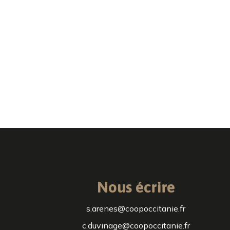
Nous écrire
s.arenes@coopoccitanie.fr
c.duvinage@coopoccitanie.fr